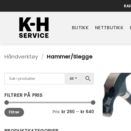
Skip
RAS
to
content
BUTIKK
NETTBUTIKK
Håndverktøy
/
Hammer/Slegge
All
FILTRER PÅ PRIS
Min.
Makspris
Pris:
kr 260
—
kr 640
Filtrer
pris
PRODUKTKATEGORIER