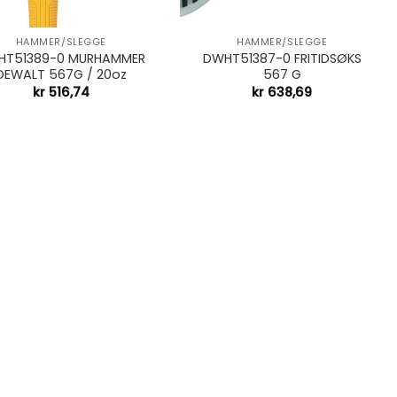
+
HAMMER/SLEGGE
HAMMER/SLEGGE
HT51389-0 MURHAMMER
DWHT51387-0 FRITIDSØKS
DEWALT 567G / 20oz
567 G
kr
516,74
kr
638,69