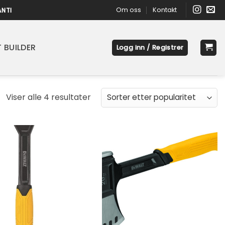
Om oss
Kontakt
ANTI
 BUILDER
Logg inn / Registrer
Sortert
Viser alle 4 resultater
etter
propularitet