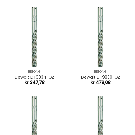
BETONG
BETONG
Dewalt DT9834-QZ
Dewalt DT9830-QZ
kr
347,78
kr
478,08