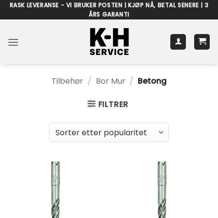
Skip
RASK LEVERANSE - VI BRUKER POSTEN | KJØP NÅ, BETAL SENERE | 3
ÅRS GARANTI
to
content
Tilbehør
/
Bor Mur
/
Betong
FILTRER