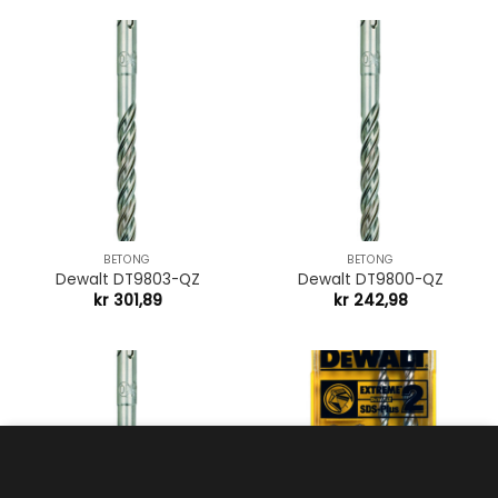
BETONG
BETONG
Dewalt DT9803-QZ
Dewalt DT9800-QZ
kr
301,89
kr
242,98
Vi bruker bruker informasjonskapsler (cookies) for å
forbedre opplevelsen på nettsiden vår. Ved å akseptere
samtykker du til dette.