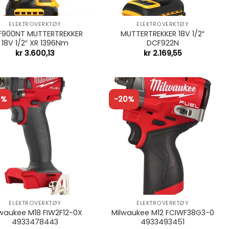
+
ELEKTROVERKTØY
ELEKTROVERKTØY
F900NT MUTTERTREKKER
MUTTERTREKKER 18V 1/2″
18V 1/2″ XR 1396Nm
DCF922N
kr
3.600,13
kr
2.169,55
0%
-20%
+
ELEKTROVERKTØY
ELEKTROVERKTØY
waukee M18 FIW2F12-0X
Milwaukee M12 FCIWF38G3-0
4933478443
4933493451