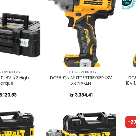
+
+
TROVERKTØY
ELEKTROVERKTØY
 18V 1/2 High
DCF892N MUTTERTREKKER 18V
DCF
Torque
XR NAKEN
18V 
5.120,83
kr
3.334,41
-2