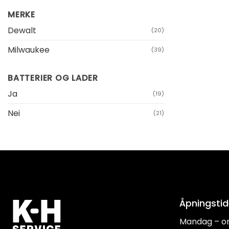
MERKE
Dewalt
(20)
Milwaukee
(39)
BATTERIER OG LADER
Ja
(19)
Nei
(21)
Åpningstid
Mandag – o