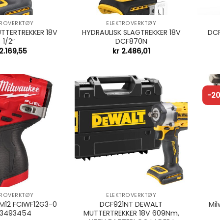
+
+
TROVERKTØY
ELEKTROVERKTØY
TTERTREKKER 18V
HYDRAULISK SLAGTREKKER 18V
DC
1/2″
DCF870N
2.169,55
kr
2.486,01
-2
+
+
TROVERKTØY
ELEKTROVERKTØY
M12 FCIWF12G3-0
DCF921NT DEWALT
Mil
3493454
MUTTERTREKKER 18V 609Nm,