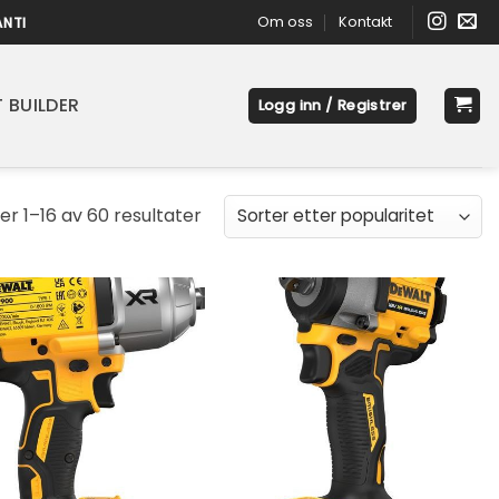
Om oss
Kontakt
ANTI
 BUILDER
Logg inn / Registrer
Sortert
ser 1–16 av 60 resultater
etter
propularitet