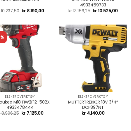
4933459733
10.237,50
kr
8.190,00
kr
13.156,25
kr
10.525,00
0%
+
ELEKTROVERKTØY
ELEKTROVERKTØY
aukee M18 FIW2F12-502X
MUTTERTREKKER 18V 3/4″
4933478444
DCF897NT
r
8.906,25
kr
7.125,00
kr
4.140,00