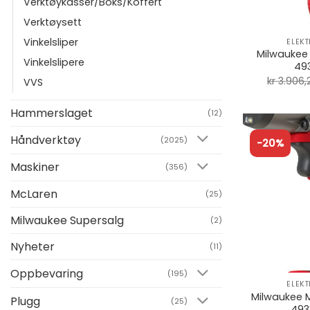
Verktøykasser/Boks/Koffert
+
Verktøysett
Vinkelsliper
ELEK
Milwaukee
Vinkelslipere
49
kr
3.906,
VVS
Hammerslaget
(12)
Håndverktøy
(2025)
-20%
Maskiner
(356)
McLaren
(25)
Milwaukee Supersalg
(2)
Nyheter
(11)
+
Oppbevaring
(195)
ELEK
Milwaukee 
Plugg
(25)
493