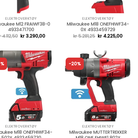
+
ELEKTROVERKTØY
ELEKTROVERKTØY
waukee M12 FRAIWF38-0
Milwaukee M18 ONEFHIWF34-
4933471700
0X 4933459729
r
4.112,50
kr
3.290,00
kr
5.281,25
kr
4.225,00
0%
-20%
+
ELEKTROVERKTØY
ELEKTROVERKTØY
waukee M18 ONEFHIWF34-
Milwaukee MUTTERTREKKER
502X 4933459730
M18 ONE FHIWF1 802X