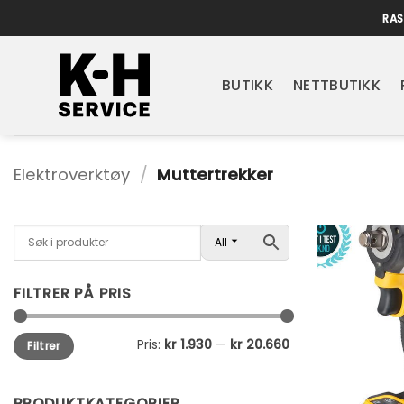
Skip
RAS
to
content
BUTIKK
NETTBUTIKK
Elektroverktøy
/
Muttertrekker
All
FILTRER PÅ PRIS
Min.
Makspris
Pris:
kr 1.930
—
kr 20.660
Filtrer
pris
PRODUKTKATEGORIER