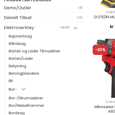
+
Demo/Outlet
(4)
ELEK
DCF921N MU
Dewalt Tilbud
(12)
kr
Elektroverktøy
(1635)
Bajonettsag
Båndsag
-20%
Batteri og Lader Tilmaskiner
Batteri/Lader
Belysning
Betongblandere
Bil
Bor-
+
Bor-/Skrumaskiner
ELEK
Bor/Meiselhammer
Milwaukee 
493
Bordsag