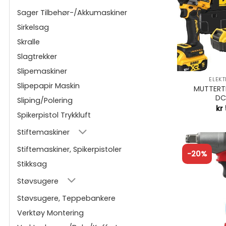
Sager Tilbehør-/Akkumaskiner
Sirkelsag
Skralle
Slagtrekker
+
Slipemaskiner
ELEK
Slipepapir Maskin
MUTTERTR
DC
Sliping/Polering
kr
Spikerpistol Trykkluft
Stiftemaskiner
Stiftemaskiner, Spikerpistoler
-20%
Stikksag
Støvsugere
Støvsugere, Teppebankere
Verktøy Montering