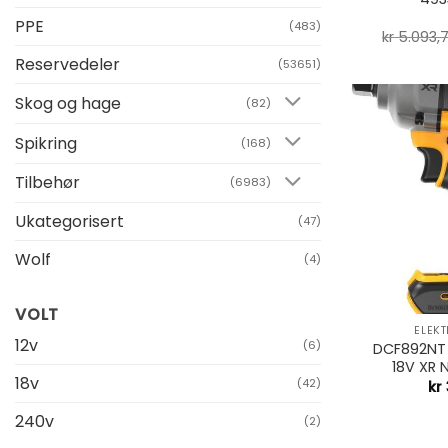
PPE
(483)
kr
5.093,
Reservedeler
(53651)
Skog og hage
(82)
Spikring
(168)
Tilbehør
(6983)
Ukategorisert
(47)
Wolf
(4)
+
VOLT
ELEK
12v
(6)
DCF892NT
18V XR 
18v
(42)
kr
240v
(2)