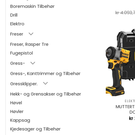
Boremaskin Tilbehør
kr
4.093,
Drill
Elektro
Freser
Freser, Rasper Tre
Fugepistol
Gress-
Gress-, Kanttrimmer og Tilbehør
Gressklipper.
+
Hekk- og Grensakser og Tilbehør
ELEK
Høvel
MUTTERTR
Høvler
DC
kr
Kappsag
Kjedesager og Tilbehør