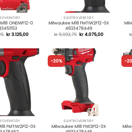
+
+
TROVERKTØY
ELEKTROVERKTØY
 M18 ONEIWF12-0
Milwaukee M18 FMTIW2F12-0X
Mil
33451153
4933478449
25
kr
3.125,00
kr
5.093,75
kr
4.075,00
k
-20%
-2
+
+
TROVERKTØY
ELEKTROVERKTØY
M18 FMTIW2P12-0X
Milwaukee M18 FIW2P12-0X
Mil
3478452
4933478446