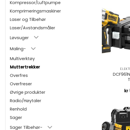
Kompressor/Luftpumpe
Komprimeringsmaskiner
Laser og Tilbehør
Laser/Avstandsmåler
Løvsuger
Maling-
Multiverktøy
+
Muttertrekker
ELEK
DCF961NT
Overfres
Overfreser
kr
Øvrige produkter
Radio/Høytaler
Renhold
Sager
Sager Tilbehør-