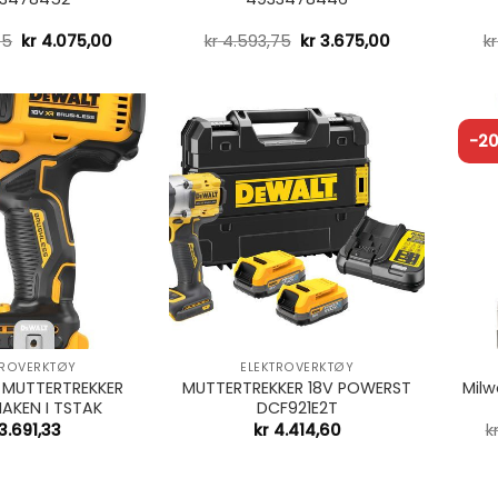
75
kr
4.075,00
kr
4.593,75
kr
3.675,00
kr
-2
+
+
TROVERKTØY
ELEKTROVERKTØY
 MUTTERTREKKER
MUTTERTREKKER 18V POWERST
Milw
NAKEN I TSTAK
DCF921E2T
3.691,33
kr
4.414,60
k