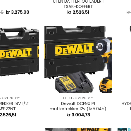
UTEN BATTERI OG LADER I
TSAK-KOFFERT
75
kr
3.275,00
kr
2.526,51
kr
+
+
TROVERKTØY
ELEKTROVERKTØY
EKKER 18V 1/2″
Dewalt DCF901P1
HYDR
F922NT
muttertrekker 12v (1×5.0Ah)
2.526,51
kr
3.004,73