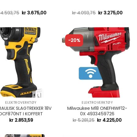
4.593,75
kr
3.675,00
kr
4.093,75
kr
3.275,00
-20%
+
ELEKTROVERKTØY
ELEKTROVERKTØY
AULISK SLAGTREKKER 18V
Milwaukee M18 ONEFHIWF12-
DCF870NT I KOFFERT
0X 4933459726
kr
2.853,59
kr
5.281,25
kr
4.225,00