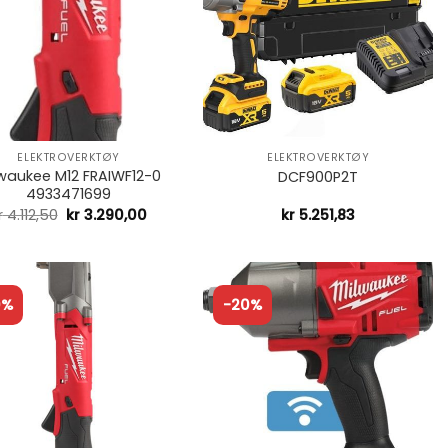
+
ELEKTROVERKTØY
ELEKTROVERKTØY
waukee M12 FRAIWF12-0
DCF900P2T
4933471699
r
4.112,50
kr
3.290,00
kr
5.251,83
0%
-20%