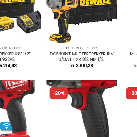
+
+
TROVERKTØY
ELEKTROVERKTØY
EKKER 18V 1/2″
DCF891NT MUTTERTREKKER 18V
Mil
F922P2T
U/BATT XR 812 NM 1/2″
5.214,93
kr
3.691,33
k
-20%
-2