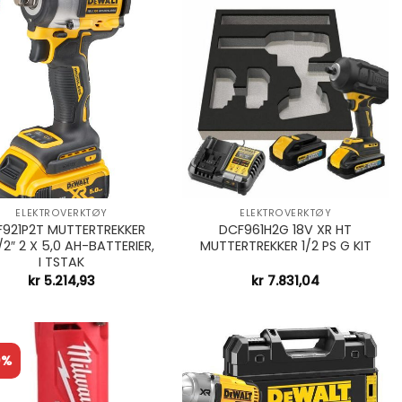
+
ELEKTROVERKTØY
ELEKTROVERKTØY
921P2T MUTTERTREKKER
DCF961H2G 18V XR HT
1/2″ 2 X 5,0 AH-BATTERIER,
MUTTERTREKKER 1/2 PS G KIT
I TSTAK
kr
5.214,93
kr
7.831,04
0%