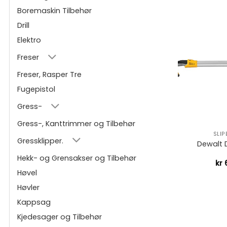
Boremaskin Tilbehør
Drill
Elektro
Freser
Freser, Rasper Tre
Fugepistol
Gress-
+
Gress-, Kanttrimmer og Tilbehør
SLI
Gressklipper.
Dewalt
Hekk- og Grensakser og Tilbehør
kr
6
Høvel
Høvler
Kappsag
Kjedesager og Tilbehør