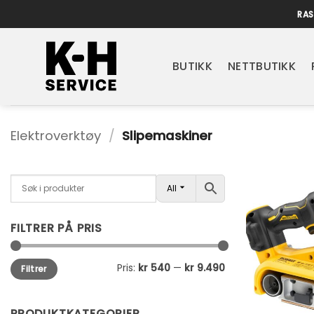
Skip
RAS
to
content
BUTIKK
NETTBUTIKK
Elektroverktøy
/
Slipemaskiner
All
FILTRER PÅ PRIS
Min.
Makspris
Pris:
kr 540
—
kr 9.490
Filtrer
pris
PRODUKTKATEGORIER