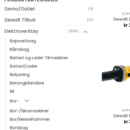
+
Demo/Outlet
(4)
SLI
Dewalt
Dewalt Tilbud
(12)
kr
2
Elektroverktøy
(1635)
Bajonettsag
Båndsag
Batteri og Lader Tilmaskiner
Batteri/Lader
Belysning
Betongblandere
Bil
+
Bor-
Bor-/Skrumaskiner
SLI
Dewalt
Bor/Meiselhammer
kr
Bordsag