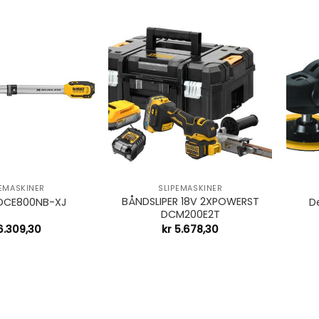
+
+
PEMASKINER
SLIPEMASKINER
BÅNDSLIPER 18V 2XPOWERST
 DCE800NB-XJ
D
DCM200E2T
.309,30
kr
5.678,30