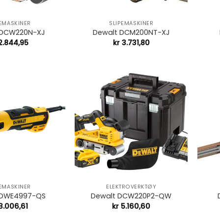
+
+
PEMASKINER
SLIPEMASKINER
 DCW220N-XJ
Dewalt DCM200NT-XJ
.844,95
kr
3.731,80
+
+
PEMASKINER
ELEKTROVERKTØY
 DWE4997-QS
Dewalt DCW220P2-QW
3.006,61
kr
5.160,60