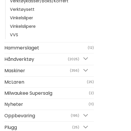
Verktøykasser/Boks/Koffert
Verktøysett
Vinkelsliper
Vinkelslipere
VVS
Hammerslaget
(12)
Håndverktøy
(2025)
Maskiner
(356)
McLaren
(25)
Milwaukee Supersalg
(2)
Nyheter
(11)
Oppbevaring
(195)
Plugg
(25)