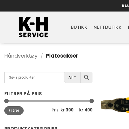
Skip
RAS
to
content
BUTIKK
NETTBUTIKK
Håndverktøy
/
Platesakser
All
FILTRER PÅ PRIS
Min.
Makspris
Pris:
kr 390
—
kr 400
Filtrer
pris
PRODUKTKATEGORIER