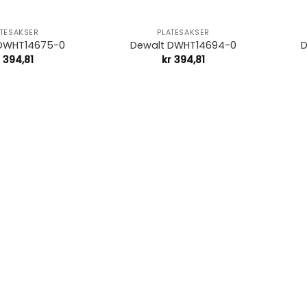
+
+
ATESAKSER
PLATESAKSER
 DWHT14675-0
Dewalt DWHT14694-0
D
r
394,81
kr
394,81