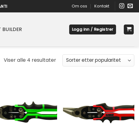
Om oss
Kontakt
ANTI
 BUILDER
Logg inn / Registrer
Sortert
Viser alle 4 resultater
etter
propularitet