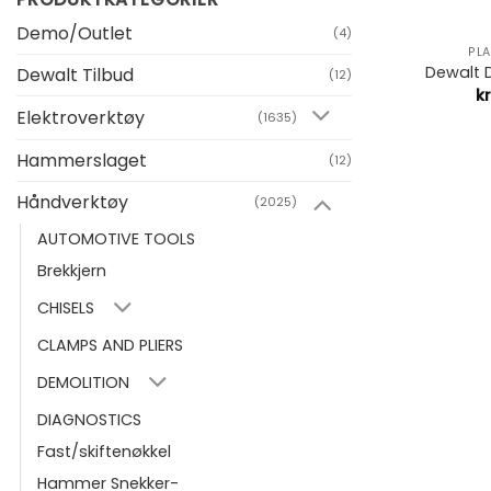
+
Demo/Outlet
(4)
PL
Dewalt
Dewalt Tilbud
(12)
k
Elektroverktøy
(1635)
Hammerslaget
(12)
Håndverktøy
(2025)
AUTOMOTIVE TOOLS
Brekkjern
CHISELS
CLAMPS AND PLIERS
DEMOLITION
DIAGNOSTICS
Fast/skiftenøkkel
Hammer Snekker-