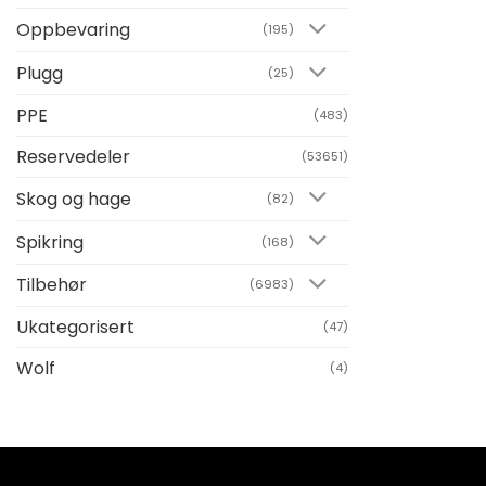
Oppbevaring
(195)
Plugg
(25)
PPE
(483)
Reservedeler
(53651)
Skog og hage
(82)
Spikring
(168)
Tilbehør
(6983)
Ukategorisert
(47)
Wolf
(4)