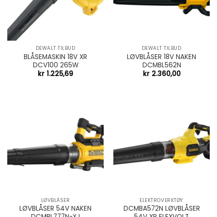
DEWALT TILBUD
DEWALT TILBUD
BLÅSEMASKIN 18V XR
LØVBLÅSER 18V NAKEN
DCV100 265W
DCMBL562N
kr
1.225,69
kr
2.360,00
LØVBLÅSER
ELEKTROVERKTØY
LØVBLÅSER 54V NAKEN
DCMBA572N LØVBLÅSER
DCMBL777N-XJ
54V XR FLEXVOLT