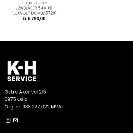
ELEKTROVERKTØY
LØVBLÅSER 54V XR
FLEXVOLT DCMBA572X1
kr
5.790,00
Østre Aker vei 215
0975 Oslo
Org. nr: 933 227 022 MVA