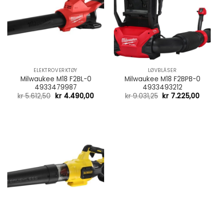
ELEKTROVERKTØY
LØVBLÅSER
Milwaukee M18 F2BL-0
Milwaukee M18 F2BPB-0
4933479987
4933493212
kr
5.612,50
kr
4.490,00
kr
9.031,25
kr
7.225,00