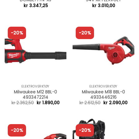
kr
3.347,25
kr
3.010,00
-20%
-20%
ELEKTROVERKTØY
ELEKTROVERKTØY
Milwaukee M12 BBL-0
Milwaukee M18 BBL-0
4933472214
4933446216
kr
2.362,50
kr
1.890,00
kr
2.612,50
kr
2.090,00
-20%
-20%