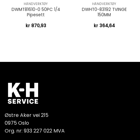
HÅNDVERKTØY
HÅNDVERKTØY
DWMT81610-0 50PC 1/4
DWHT0-83192 TVINGE
Pipesett
150MM
kr
870,93
kr
364,64
Østre Aker vei 215
0975 Oslo
Org. nr: 933 227 022 MVA