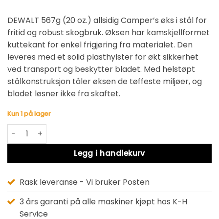
DEWALT 567g (20 oz.) allsidig Camper’s øks i stål for
fritid og robust skogbruk. Øksen har kamskjellformet
kuttekant for enkel frigjøring fra materialet. Den
leveres med et solid plasthylster for økt sikkerhet
ved transport og beskytter bladet. Med helstøpt
stålkonstruksjon tåler øksen de tøffeste miljøer, og
bladet løsner ikke fra skaftet.
Kun 1 på lager
DWHT51387-0 FRITIDSØKS 567 G antall
Alternative:
Legg i handlekurv
Rask leveranse - Vi bruker Posten
3 års garanti på alle maskiner kjøpt hos K-H
Service