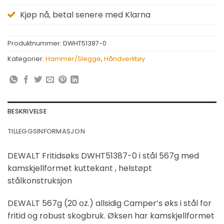
Kjøp nå, betal senere med Klarna
Produktnummer:
DWHT51387-0
Kategorier:
Hammer/Slegge
,
Håndverktøy
BESKRIVELSE
TILLEGGSINFORMASJON
DEWALT Fritidsøks DWHT51387-0 i stål 567g med
kamskjellformet kuttekant , helstøpt
stålkonstruksjon
DEWALT 567g (20 oz.) allsidig Camper’s øks i stål for
fritid og robust skogbruk. Øksen har kamskjellformet