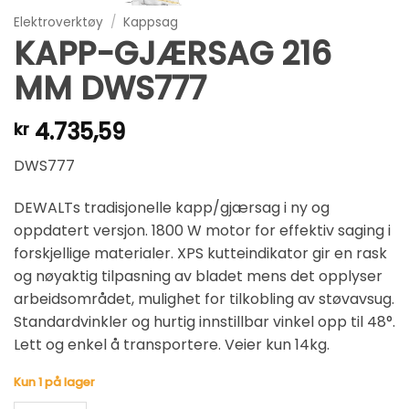
Elektroverktøy
/
Kappsag
KAPP-GJÆRSAG 216
MM DWS777
4.735,59
kr
DWS777
DEWALTs tradisjonelle kapp/gjærsag i ny og
oppdatert versjon. 1800 W motor for effektiv saging i
forskjellige materialer. XPS kutteindikator gir en rask
og nøyaktig tilpasning av bladet mens det opplyser
arbeidsområdet, mulighet for tilkobling av støvavsug.
Standardvinkler og hurtig innstillbar vinkel opp til 48°.
Lett og enkel å transportere. Veier kun 14kg.
Kun 1 på lager