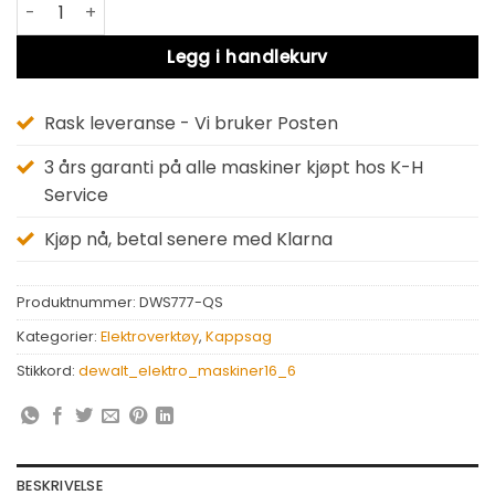
KAPP-GJÆRSAG 216 MM DWS777 antall
Alternative:
Legg i handlekurv
Rask leveranse - Vi bruker Posten
3 års garanti på alle maskiner kjøpt hos K-H
Service
Kjøp nå, betal senere med Klarna
Produktnummer:
DWS777-QS
Kategorier:
Elektroverktøy
,
Kappsag
Stikkord:
dewalt_elektro_maskiner16_6
BESKRIVELSE