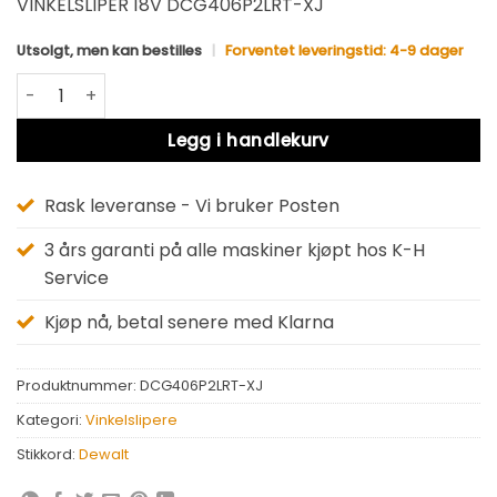
VINKELSLIPER 18V DCG406P2LRT-XJ
Utsolgt, men kan bestilles
|
Forventet leveringstid: 4-9 dager
Dewalt DCG406P2LRT-XJ antall
Alternative:
Legg i handlekurv
Rask leveranse - Vi bruker Posten
3 års garanti på alle maskiner kjøpt hos K-H
Service
Kjøp nå, betal senere med Klarna
Produktnummer:
DCG406P2LRT-XJ
Kategori:
Vinkelslipere
Stikkord:
Dewalt