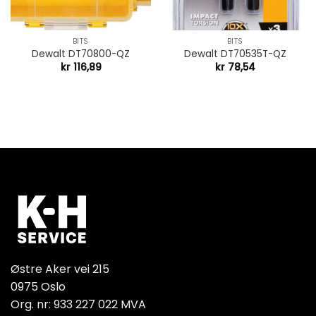
BITS
BITS
Dewalt DT70800-QZ
Dewalt DT70535T-QZ
kr
116,89
kr
78,54
Østre Aker vei 215
0975 Oslo
Org. nr: 933 227 022 MVA