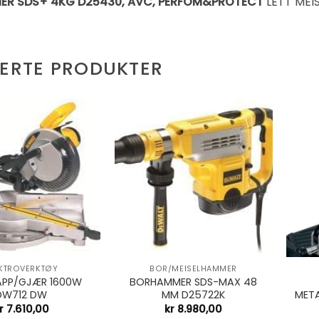
R SDS+ 4KG D25430, AVC, PERFOM&PROTECT
LETT MEI
TERTE PRODUKTER
+
+
EKTROVERKTØY
BOR/MEISELHAMMER
APP/GJÆR 1600W
BORHAMMER SDS-MAX 48
DW712 DW
MM D25722K
MET
r
7.610,00
kr
8.980,00