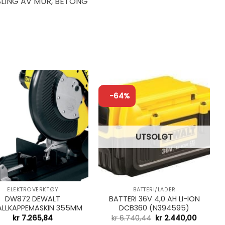
SLING AV MUR, BETONG
-64%
UTSOLGT
+
ELEKTROVERKTØY
BATTERI/LADER
DW872 DEWALT
BATTERI 36V 4,0 AH LI-ION
ALLKAPPEMASKIN 355MM
DCB360 (N394595)
Opprinnelig
Nåvær
kr
7.265,84
kr
6.740,44
kr
2.440,00
pris
pris