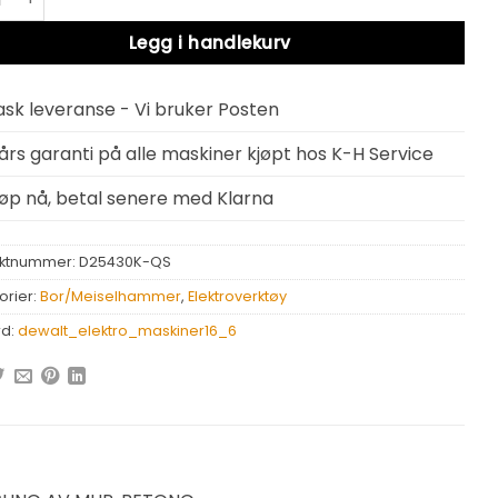
Legg i handlekurv
ask leveranse - Vi bruker Posten
 års garanti på alle maskiner kjøpt hos K-H Service
jøp nå, betal senere med Klarna
ktnummer:
D25430K-QS
orier:
Bor/Meiselhammer
,
Elektroverktøy
rd:
dewalt_elektro_maskiner16_6