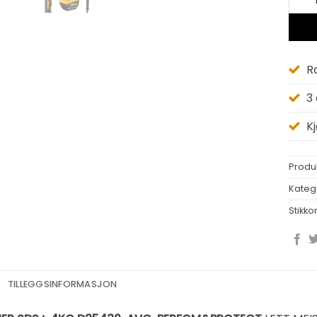
R
3
K
Produ
Kateg
Stikko
TILLEGGSINFORMASJON