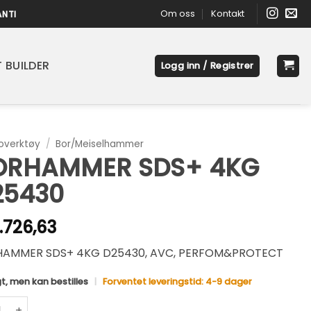
Om oss
Kontakt
ANTI
 BUILDER
Logg inn / Registrer
roverktøy
/
Bor/Meiselhammer
ORHAMMER SDS+ 4KG
25430
.726,63
AMMER SDS+ 4KG D25430, AVC, PERFOM&PROTECT
t, men kan bestilles
|
Forventet leveringstid: 4-9 dager
AMMER SDS+ 4KG D25430 antall
native: