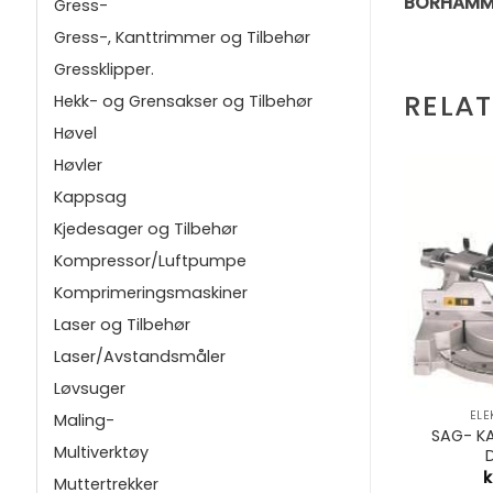
BORHAMME
Gress-
Gress-, Kanttrimmer og Tilbehør
Gressklipper.
RELA
Hekk- og Grensakser og Tilbehør
Høvel
Høvler
Kappsag
Kjedesager og Tilbehør
Kompressor/Luftpumpe
Komprimeringsmaskiner
Laser og Tilbehør
Laser/Avstandsmåler
+
+
Løvsuger
VERKTØY
BATTERI/LADER
EL
Maling-
VÅT STATIV
DCB118T2 FLEXVOLT 2x
SAG- K
Multiverktøy
0S DW
DCB546 OG 1x DCB118
87,05
kr
4.035,43
k
Muttertrekker