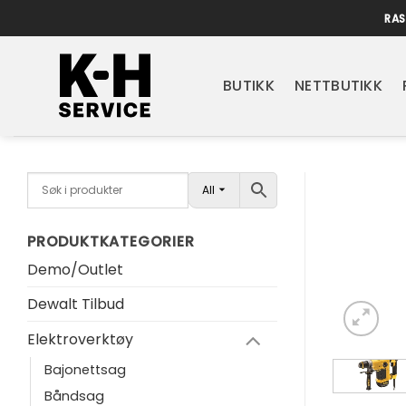
Skip
RAS
to
content
BUTIKK
NETTBUTIKK
All
PRODUKTKATEGORIER
Demo/Outlet
Dewalt Tilbud
Elektroverktøy
Bajonettsag
Båndsag