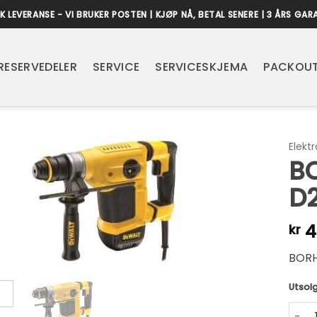
K LEVERANSE - VI BRUKER POSTEN | KJØP NÅ, BETAL SENERE | 3 ÅRS GAR
RESERVEDELER
SERVICE
SERVICESKJEMA
PACKOUT
Elekt
B
D
4
kr
BORH
Utsolg
BORH
Alter