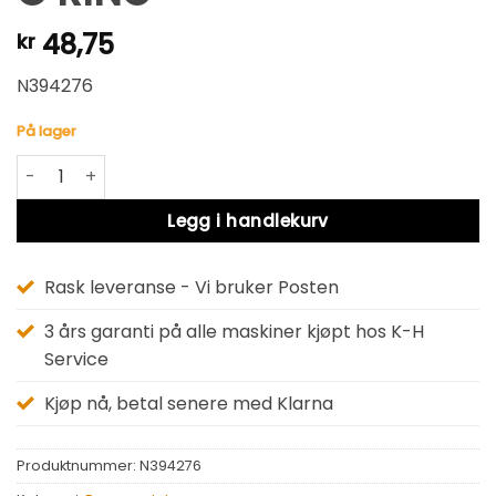
48,75
kr
N394276
På lager
O RING antall
Alternative:
Legg i handlekurv
Rask leveranse - Vi bruker Posten
3 års garanti på alle maskiner kjøpt hos K-H
Service
Kjøp nå, betal senere med Klarna
Produktnummer:
N394276