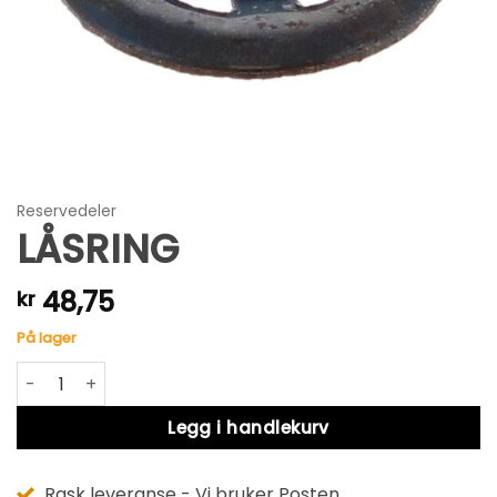
Reservedeler
LÅSRING
48,75
kr
På lager
LÅSRING antall
Alternative:
Legg i handlekurv
Rask leveranse - Vi bruker Posten