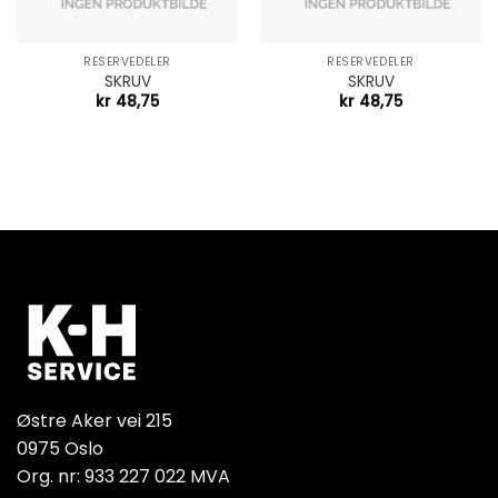
RESERVEDELER
RESERVEDELER
SKRUV
SKRUV
kr
48,75
kr
48,75
Østre Aker vei 215
0975 Oslo
Org. nr: 933 227 022 MVA