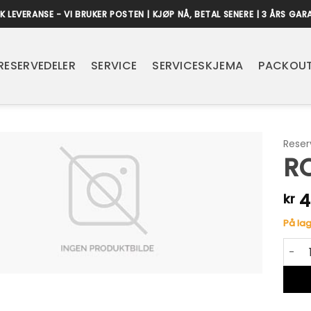
K LEVERANSE - VI BRUKER POSTEN | KJØP NÅ, BETAL SENERE | 3 ÅRS GAR
RESERVEDELER
SERVICE
SERVICESKJEMA
PACKOUT
Reser
R
4
kr
På lag
ROLLE
Alter