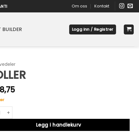
Om oss
Kontakt
ANTI
 BUILDER
Logg inn / Registrer
vedeler
OLLER
8,75
er
R antall
native:
Legg i handlekurv