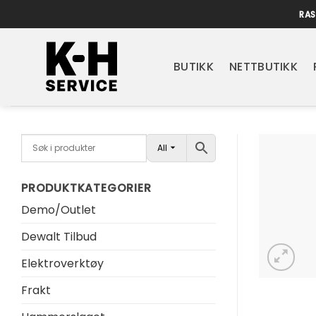
Skip
RAS
to
content
BUTIKK
NETTBUTIKK
All
PRODUKTKATEGORIER
Demo/Outlet
Dewalt Tilbud
Elektroverktøy
Frakt