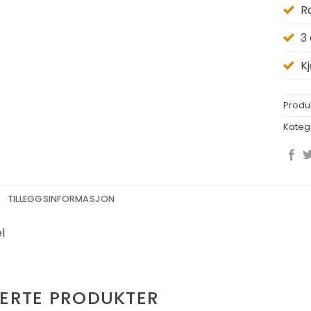
R
3
K
Produ
Kateg
TILLEGGSINFORMASJON
l
TERTE PRODUKTER