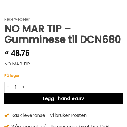
Reservedeler
NO MAR TIP –
Gumminese til DCN680
48,75
kr
NO MAR TIP
På lager
NO MAR TIP - Gumminese til DCN680 antall
Alternative:
Legg i handlekurv
Rask leveranse - Vi bruker Posten
3 års garanti på alle maskiner kjøpt hos K-H