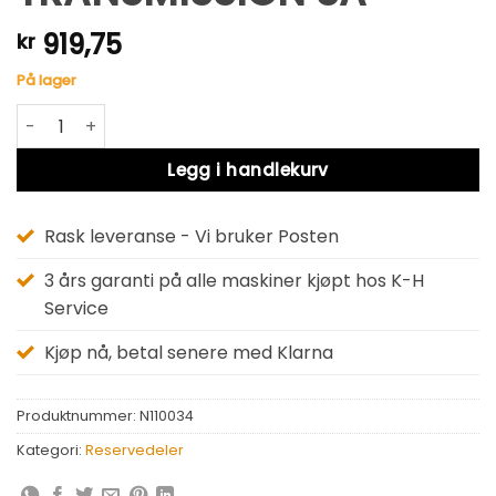
919,75
kr
På lager
TRANSMISSION SA antall
Alternative:
Legg i handlekurv
Rask leveranse - Vi bruker Posten
3 års garanti på alle maskiner kjøpt hos K-H
Service
Kjøp nå, betal senere med Klarna
Produktnummer:
N110034
Kategori:
Reservedeler