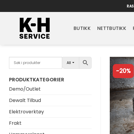
Skip
RAS
to
content
BUTIKK
NETTBUTIKK
All
-20%
PRODUKTKATEGORIER
Demo/Outlet
Dewalt Tilbud
Elektroverktøy
Frakt