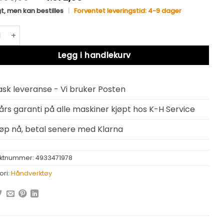
t, men kan bestilles
|
Forventet leveringstid: 4-9 dager
ukee Vater Digital antall
Legg i handlekurv
ask leveranse - Vi bruker Posten
 års garanti på alle maskiner kjøpt hos K-H Service
jøp nå, betal senere med Klarna
ktnummer:
4933471978
ori:
Håndverktøy