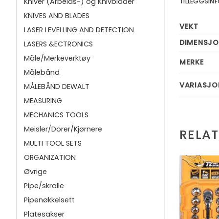
Kniver (Arbeids-) og Knivblader
TILLEGGSI
KNIVES AND BLADES
VEKT
LASER LEVELLING AND DETECTION
DIMENSJO
LASERS &ECTRONICS
Måle/Merkeverktøy
MERKE
Målebånd
VARIASJO
MÅLEBÅND DEWALT
MEASURING
MECHANICS TOOLS
Meisler/Dorer/Kjørnere
RELA
MULTI TOOL SETS
ORGANIZATION
Øvrige
Pipe/skralle
Pipenøkkelsett
Platesakser