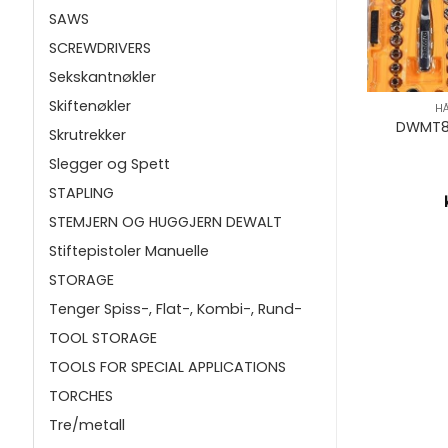
SAWS
SCREWDRIVERS
Sekskantnøkler
+
+
Skiftenøkler
RKTØY
BREKKJERN
H
 PLATESAKS
DWHT55132-1 Dewalt
DWMT81
Skrutrekker
TK
Brekkjern 1060mm
Slegger og Spett
STAPLING
49,64
kr
483,09
STEMJERN OG HUGGJERN DEWALT
Stiftepistoler Manuelle
STORAGE
Tenger Spiss-, Flat-, Kombi-, Rund-
TOOL STORAGE
TOOLS FOR SPECIAL APPLICATIONS
TORCHES
Tre/metall