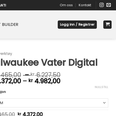
Om oss
Kontakt
ANTI
 BUILDER
Logg inn / Registrer
erktøy
lwaukee Vater Digital
Prisområde:
.465,00
–
6.227,50
kr
Prisområde:
kr 5.465,00
.372,00
–
4.982,00
kr
kr 4.372,00
til
NULLSTILL
native:
til
kr 6.227,50
sjon
kr 4.982,00
465,00
4.372,00
kr