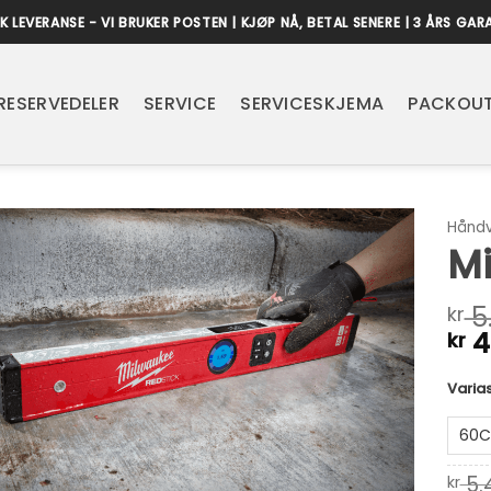
K LEVERANSE - VI BRUKER POSTEN | KJØP NÅ, BETAL SENERE | 3 ÅRS GAR
RESERVEDELER
SERVICE
SERVICESKJEMA
PACKOUT
Håndv
Mi
5
kr
4
kr
Alter
Varia
5.
kr