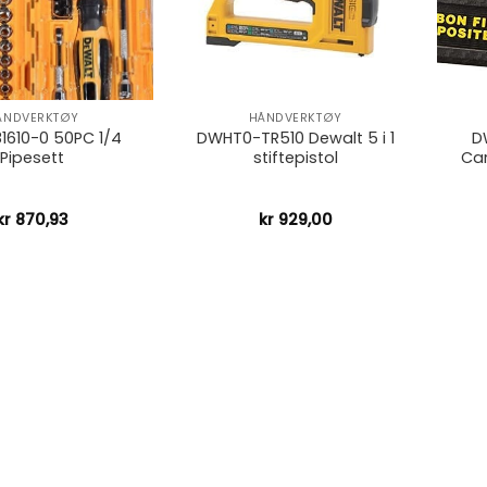
+
+
ÅNDVERKTØY
HÅNDVERKTØY
610-0 50PC 1/4
DWHT0-TR510 Dewalt 5 i 1
D
Pipesett
stiftepistol
Ca
kr
870,93
kr
929,00