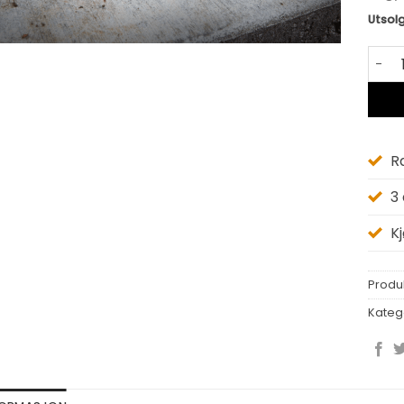
Utsolg
Milwa
R
3
K
Produ
Kateg