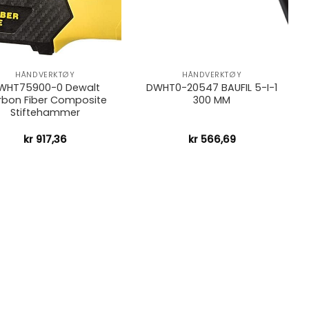
+
HÅNDVERKTØY
HÅNDVERKTØY
WHT75900-0 Dewalt
DWHT0-20547 BAUFIL 5-I-1
rbon Fiber Composite
300 MM
Stiftehammer
kr
917,36
kr
566,69