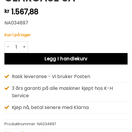
1.567,88
kr
NA034897
Kun 1 på lager
GEARCASE SA antall
Alternative:
Legg i handlekurv
Rask leveranse - Vi bruker Posten
3 års garanti på alle maskiner kjøpt hos K-H
Service
Kjøp nå, betal senere med Klarna
Produktnummer:
NA034897