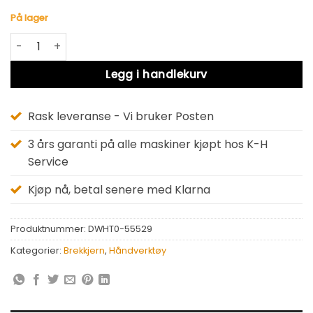
På lager
DWHT0-55529 BREKKJERN 250MM antall
Alternative:
Legg i handlekurv
Rask leveranse - Vi bruker Posten
3 års garanti på alle maskiner kjøpt hos K-H
Service
Kjøp nå, betal senere med Klarna
Produktnummer:
DWHT0-55529
Kategorier:
Brekkjern
,
Håndverktøy