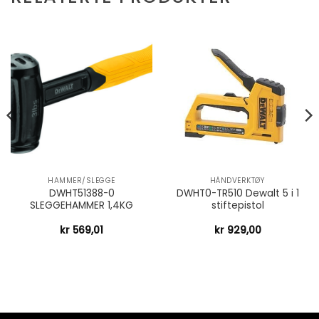
HAMMER/SLEGGE
HÅNDVERKTØY
DWHT51388-0
DWHT0-TR510 Dewalt 5 i 1
SLEGGEHAMMER 1,4KG
stiftepistol
kr
569,01
kr
929,00