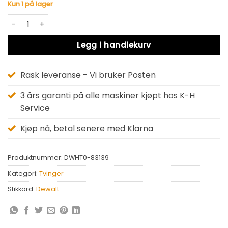
Kun 1 på lager
Dewalt DWHT0-83139 antall
Alternative:
Legg i handlekurv
Rask leveranse - Vi bruker Posten
3 års garanti på alle maskiner kjøpt hos K-H
Service
Kjøp nå, betal senere med Klarna
Produktnummer:
DWHT0-83139
Kategori:
Tvinger
Stikkord:
Dewalt