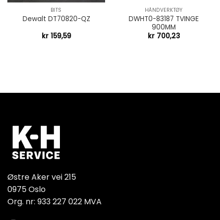
BITS
HÅNDVERKTØY
DWHT0-83187 TVINGE
Dewalt DT70820-QZ
900MM
kr
159,59
kr
700,23
Østre Aker vei 215
0975 Oslo
Org. nr: 933 227 022 MVA