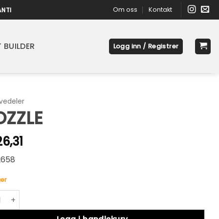
Om oss
Kontakt
ANTI
 BUILDER
Logg inn / Registrer
vedeler
OZZLE
6,31
2658
er
E antall
native: