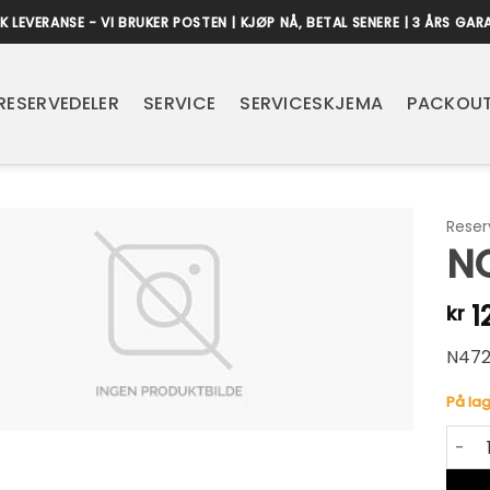
K LEVERANSE - VI BRUKER POSTEN | KJØP NÅ, BETAL SENERE | 3 ÅRS GAR
RESERVEDELER
SERVICE
SERVICESKJEMA
PACKOUT
Reser
N
12
kr
N47
På lag
NOZZL
Alter