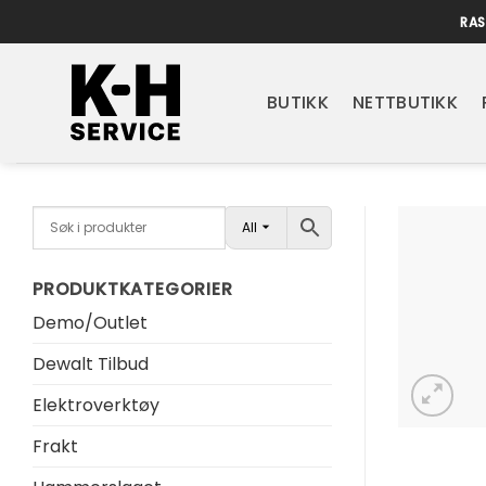
Skip
RAS
to
content
BUTIKK
NETTBUTIKK
All
PRODUKTKATEGORIER
Demo/Outlet
Dewalt Tilbud
Elektroverktøy
Frakt