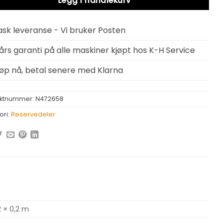
Legg i handlekurv
ask leveranse - Vi bruker Posten
 års garanti på alle maskiner kjøpt hos K-H Service
jøp nå, betal senere med Klarna
ktnummer:
N472658
ori:
Reservedeler
2 × 0,2 m