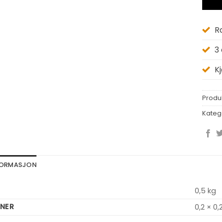
R
3
K
Produ
Kateg
NFORMASJON
0,5 kg
NER
0,2 × 0,