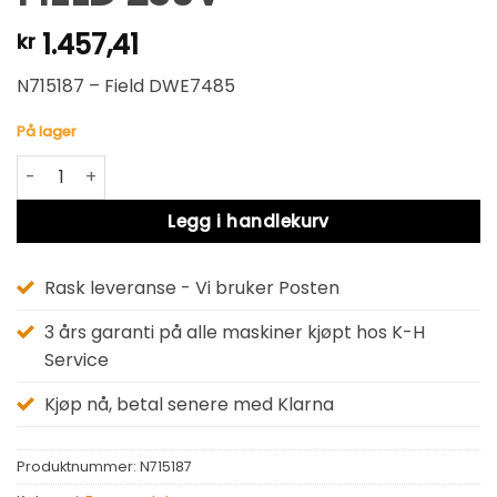
1.457,41
kr
N715187 – Field DWE7485
På lager
FIELD 230V antall
Alternative:
Legg i handlekurv
Rask leveranse - Vi bruker Posten
3 års garanti på alle maskiner kjøpt hos K-H
Service
Kjøp nå, betal senere med Klarna
Produktnummer:
N715187