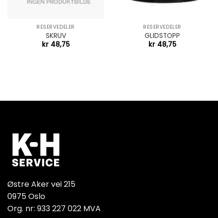
RESERVEDELER
RESERVEDELER
SKRUV
GLIDSTOPP
kr
48,75
kr
48,75
Østre Aker vei 215
0975 Oslo
Org. nr: 933 227 022 MVA