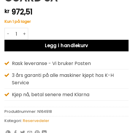
972,51
kr
Kun 1 på lager
GUARD SA antall
Alternative:
Legg i handlekurv
Rask leveranse - Vi bruker Posten
3 års garanti på alle maskiner kjøpt hos K-H
Service
Kjøp nå, betal senere med Klarna
Produktnummer:
N164918
Kategori:
Reservedeler