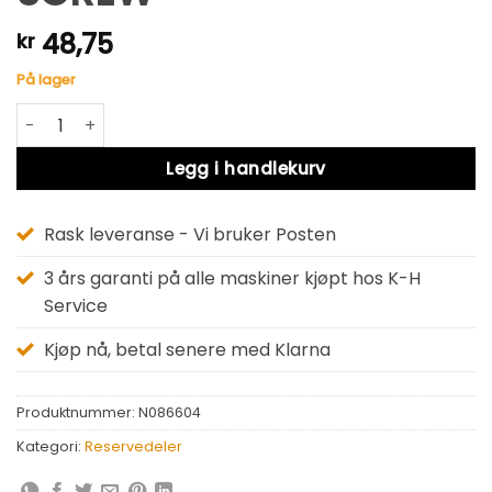
48,75
kr
På lager
SCREW antall
Alternative:
Legg i handlekurv
Rask leveranse - Vi bruker Posten
3 års garanti på alle maskiner kjøpt hos K-H
Service
Kjøp nå, betal senere med Klarna
Produktnummer:
N086604
Kategori:
Reservedeler