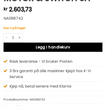
2.603,73
kr
NA068742
Kun 2 på lager
MOTOR & SWITCH SA antall
Alternative:
Legg i handlekurv
Rask leveranse - Vi bruker Posten
3 års garanti på alle maskiner kjøpt hos K-H
Service
Kjøp nå, betal senere med Klarna
Produktnummer:
NA068742