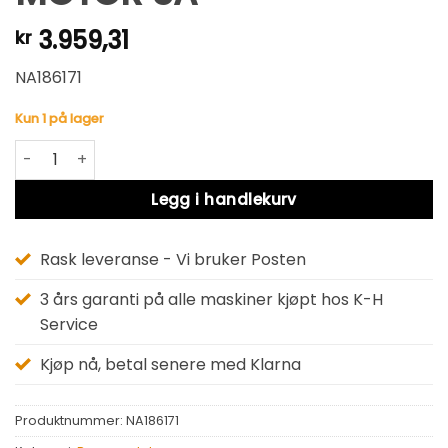
3.959,31
kr
NA186171
Kun 1 på lager
MOTOR SA antall
Alternative:
Legg i handlekurv
Rask leveranse - Vi bruker Posten
3 års garanti på alle maskiner kjøpt hos K-H
Service
Kjøp nå, betal senere med Klarna
Produktnummer:
NA186171