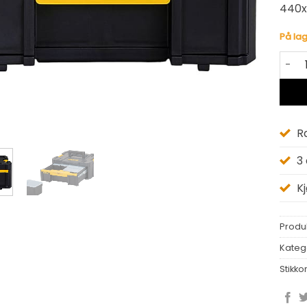
440x
På lag
VERKT
Alter
R
3
K
Produ
Kateg
Stikko