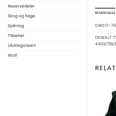
Reservedeler
BESKRIVELSE
Skog og hage
DWST1-70
Spikring
Tilbehør
DEWALT TST
440x176x
Ukategorisert
Wolf
RELA