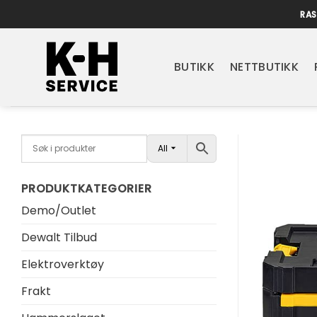
Skip
RAS
to
content
BUTIKK
NETTBUTIKK
All
PRODUKTKATEGORIER
Demo/Outlet
Dewalt Tilbud
Elektroverktøy
Frakt