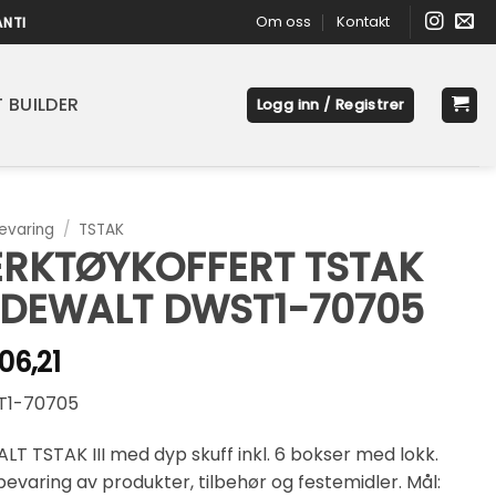
Om oss
Kontakt
ANTI
 BUILDER
Logg inn / Registrer
varing
/
TSTAK
ERKTØYKOFFERT TSTAK
I DEWALT DWST1-70705
06,21
1-70705
T TSTAK III med dyp skuff inkl. 6 bokser med lokk.
varing av produkter, tilbehør og festemidler. Mål: