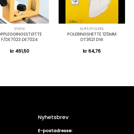
+
STATIV
SLIPE/POLERE
PPLEGGINGSSTØTTE
POLERINGSHETTE 125MM
F/DE7023 DE7024
DT3621 DW
kr
461,50
kr
64,76
Nyhetsbrev
E-postadresse: