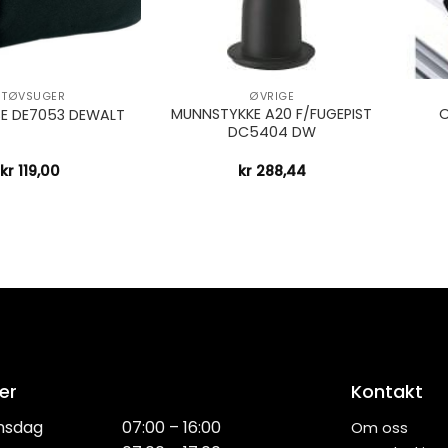
+
+
STØVSUGER
ØVRIGE
MUNNSTYKKE A20 F/FUGEPIST
O
E DE7053 DEWALT
DC5404 DW
kr
119,00
kr
288,44
er
Kontakt
nsdag
07:00 – 16:00
Om oss