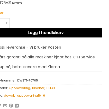
176x314mm
er
ØYKOFFERT TSTAK III DEWALT DWST1-70705 antall
native:
Legg i handlekurv
ask leveranse - Vi bruker Posten
 års garanti på alle maskiner kjøpt hos K-H Service
jøp nå, betal senere med Klarna
ktnummer:
DWST1-70705
orier:
Oppbevaring
,
Tilbehør
,
TSTAK
rd:
dewalt_oppbevaring16_6