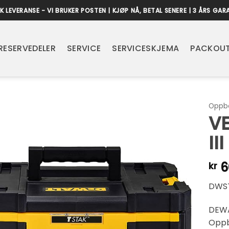
K LEVERANSE - VI BRUKER POSTEN | KJØP NÅ, BETAL SENERE | 3 ÅRS GAR
RESERVEDELER
SERVICE
SERVICESKJEMA
PACKOUT
Oppbe
V
II
6
kr
DWST
DEWAL
Oppbe