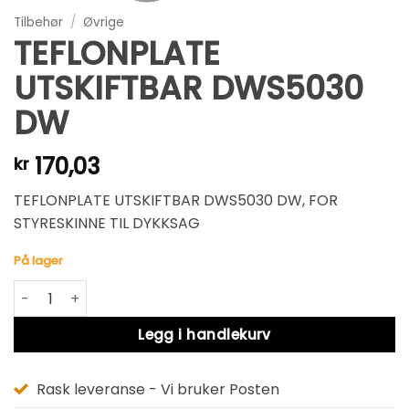
Tilbehør
/
Øvrige
TEFLONPLATE
UTSKIFTBAR DWS5030
DW
170,03
kr
TEFLONPLATE UTSKIFTBAR DWS5030 DW, FOR
STYRESKINNE TIL DYKKSAG
På lager
TEFLONPLATE UTSKIFTBAR DWS5030 DW antall
Alternative:
Legg i handlekurv
Rask leveranse - Vi bruker Posten