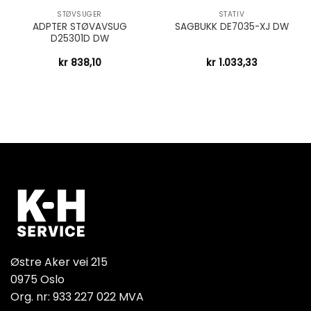
STØVSUGER
STATIV
ADPTER STØVAVSUG
SAGBUKK DE7035-XJ DW
D25301D DW
kr
838,10
kr
1.033,33
Østre Aker vei 215
0975 Oslo
Org. nr: 933 227 022 MVA