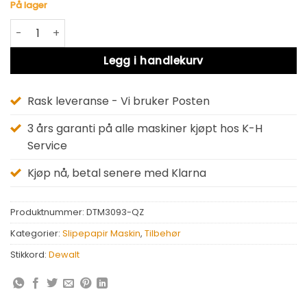
På lager
Dewalt DTM3093-QZ antall
Alternative:
Legg i handlekurv
Rask leveranse - Vi bruker Posten
3 års garanti på alle maskiner kjøpt hos K-H
Service
Kjøp nå, betal senere med Klarna
Produktnummer:
DTM3093-QZ
Kategorier:
Slipepapir Maskin
,
Tilbehør
Stikkord:
Dewalt