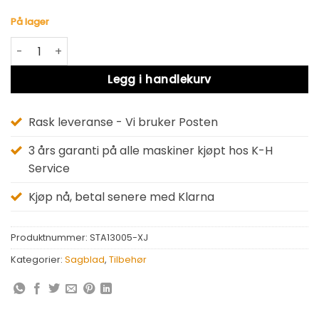
På lager
SAGBLAD 140X12.7X32T STA13005 antall
Alternative:
Legg i handlekurv
Rask leveranse - Vi bruker Posten
3 års garanti på alle maskiner kjøpt hos K-H
Service
Kjøp nå, betal senere med Klarna
Produktnummer:
STA13005-XJ
Kategorier:
Sagblad
,
Tilbehør