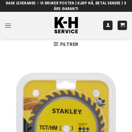
Skip
RASK LEVERANSE - VI BRUKER POSTEN | KJØP NÅ, BETAL SENERE | 3
ÅRS GARANTI
to
content
FILTRER