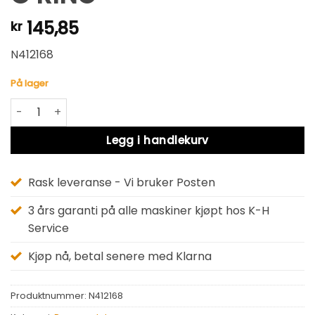
145,85
kr
N412168
På lager
O RING antall
Alternative:
Legg i handlekurv
Rask leveranse - Vi bruker Posten
3 års garanti på alle maskiner kjøpt hos K-H
Service
Kjøp nå, betal senere med Klarna
Produktnummer:
N412168