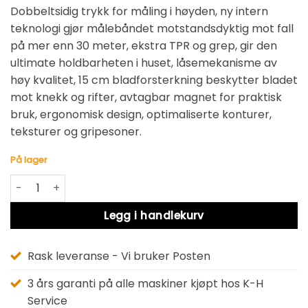
Dobbeltsidig trykk for måling i høyden, ny intern
teknologi gjør målebåndet motstandsdyktig mot fall
på mer enn 30 meter, ekstra TPR og grep, gir den
ultimate holdbarheten i huset, låsemekanisme av
høy kvalitet, 15 cm bladforsterkning beskytter bladet
mot knekk og rifter, avtagbar magnet for praktisk
bruk, ergonomisk design, optimaliserte konturer,
teksturer og gripesoner.
På lager
DWHT36928-0 MÅLEBÅND 8M antall
Alternative:
Legg i handlekurv
Rask leveranse - Vi bruker Posten
3 års garanti på alle maskiner kjøpt hos K-H
Service