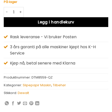
På lager
Dewalt DTM8559-QZ antall
Alternative:
Legg i handlekurv
Rask leveranse - Vi bruker Posten
3 års garanti på alle maskiner kjøpt hos K-H
Service
Kjøp nå, betal senere med Klarna
Produktnummer:
DTM8559-QZ
Kategorier:
Slipepapir Maskin
,
Tilbehør
Stikkord:
Dewalt