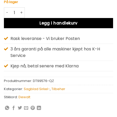
På lager
Dewalt DT99576-QZ antall
Alternative:
Legg i handlekurv
Rask leveranse - Vi bruker Posten
3 års garanti på alle maskiner kjøpt hos K-H
Service
Kjøp nå, betal senere med Klarna
Produktnummer:
DT99576-QZ
Kategorier:
Sagblad Sirkel-
,
Tilbehør
Stikkord:
Dewalt