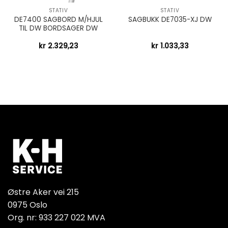
STATIV
STATIV
DE7400 SAGBORD M/HJUL
SAGBUKK DE7035-XJ DW
TIL DW BORDSAGER DW
kr
2.329,23
kr
1.033,33
Østre Aker vei 215
0975 Oslo
Org. nr: 933 227 022 MVA