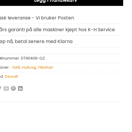
Legg i handlekurv
ask leveranse - Vi bruker Posten
 års garanti på alle maskiner kjøpt hos K-H Service
jøp nå, betal senere med Klarna
ktnummer:
DT90406-QZ
orier:
-Sett
,
Hullsag
,
Tilbehør
rd:
Dewalt