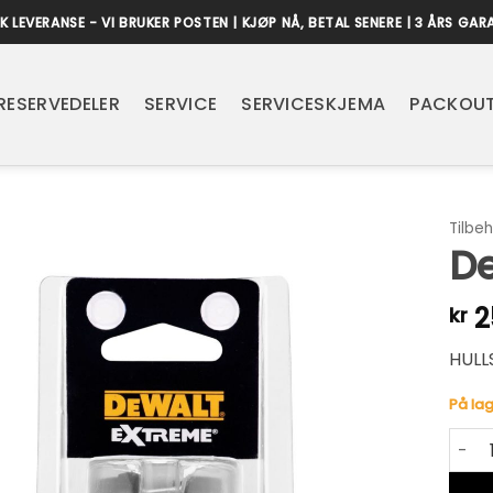
K LEVERANSE - VI BRUKER POSTEN | KJØP NÅ, BETAL SENERE | 3 ÅRS GAR
RESERVEDELER
SERVICE
SERVICESKJEMA
PACKOUT
Tilbeh
D
2
kr
HULL
På lag
Dewa
Alter