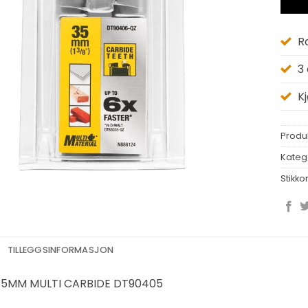
R
3
K
Produ
Kateg
Stikko
TILLEGGSINFORMASJON
35MM MULTI CARBIDE DT90405