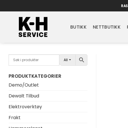
Skip
RAS
to
content
BUTIKK
NETTBUTIKK
All
PRODUKTKATEGORIER
Demo/Outlet
Dewalt Tilbud
Elektroverktøy
Frakt