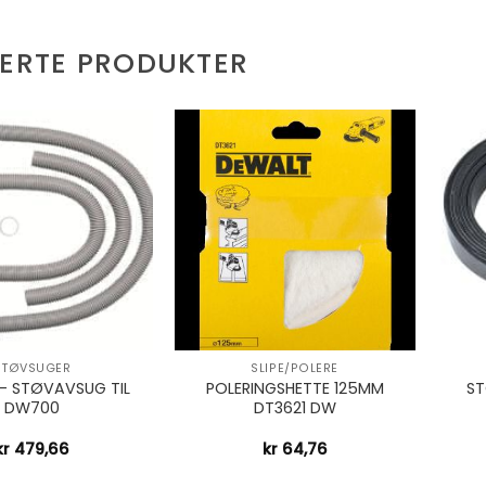
TERTE PRODUKTER
+
+
STØVSUGER
SLIPE/POLERE
– STØVAVSUG TIL
POLERINGSHETTE 125MM
ST
DW700
DT3621 DW
kr
479,66
kr
64,76