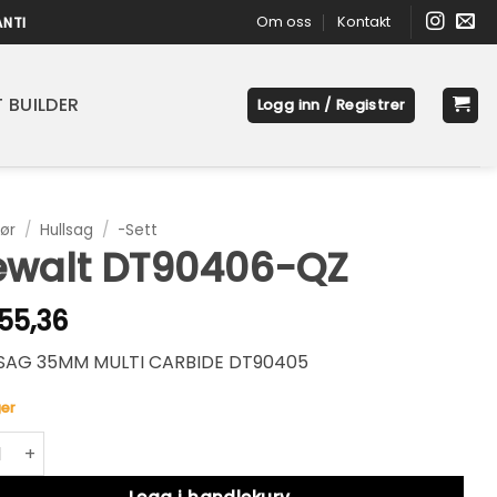
Om oss
Kontakt
ANTI
 BUILDER
Logg inn / Registrer
ør
/
Hullsag
/
-Sett
ewalt DT90406-QZ
55,36
SAG 35MM MULTI CARBIDE DT90405
er
lt DT90406-QZ antall
native: