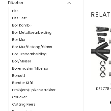
Tilbehør
Bits
RELA
Bits Sett
Bor Kombi-
Bor Metallbearbeiding
Bor Mur
Bor Mur/Betong/Glass
Bor Trebearbeiding
Bor/Meisel
Boremaskin Tilbehør
Borsett
+
+
Børster Stål
IGE
ØVRIGE
GG DE3496
MAGASIN FOR SKRUER
DE7778 
Brekkjern/Spikeruttrekker
ALT
DCF6201
Chucker
0,00
kr
1.020,00
Cutting Pliers