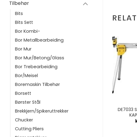
Tilbehør
Bits
RELA
Bits Sett
Bor Kombi-
Bor Metallbearbeiding
Bor Mur
Bor Mur/Betong/Glass
Bor Trebearbeiding
Bor/Meisel
Boremaskin Tilbehør
Borsett
+
+
Børster Stål
IGE
STATIV
OR SKRUER
DE7033 
STATIV DWE74911
Brekkjern/Spikeruttrekker
201
KA
Chucker
20,00
kr
2.033,81
Cutting Pliers