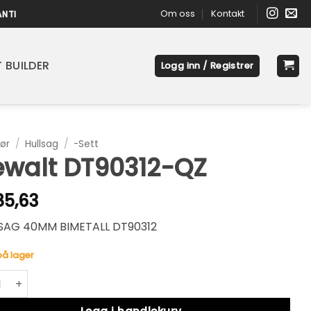
Om oss
Kontakt
ANTI
 BUILDER
Logg inn / Registrer
ør
/
Hullsag
/
-Sett
walt DT90312-QZ
85,63
SAG 40MM BIMETALL DT90312
på lager
t DT90312-QZ antall
native: