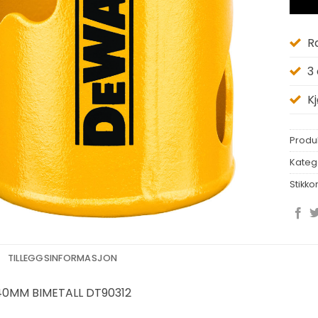
R
3
K
Produ
Kateg
Stikko
TILLEGGSINFORMASJON
40MM BIMETALL DT90312