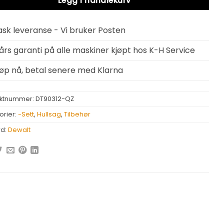
Legg i handlekurv
ask leveranse - Vi bruker Posten
 års garanti på alle maskiner kjøpt hos K-H Service
jøp nå, betal senere med Klarna
ktnummer:
DT90312-QZ
orier:
-Sett
,
Hullsag
,
Tilbehør
rd:
Dewalt