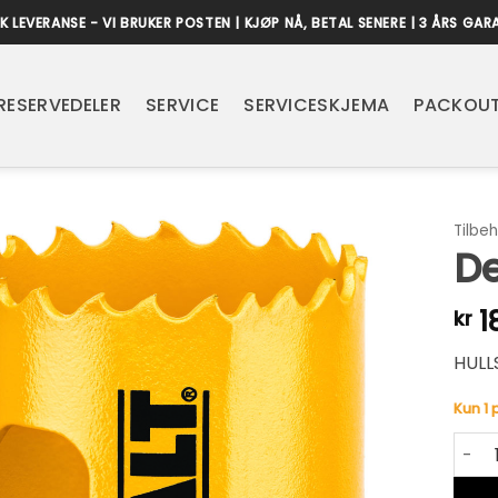
K LEVERANSE - VI BRUKER POSTEN | KJØP NÅ, BETAL SENERE | 3 ÅRS GAR
RESERVEDELER
SERVICE
SERVICESKJEMA
PACKOUT
Tilbeh
De
1
kr
HULL
Kun 1 
Dewal
Alter