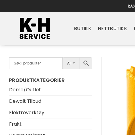
Skip
RAS
to
content
BUTIKK
NETTBUTIKK
All
PRODUKTKATEGORIER
Demo/Outlet
Dewalt Tilbud
Elektroverktøy
Frakt