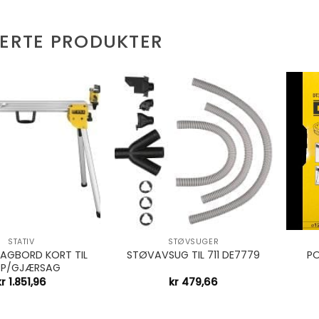
TERTE PRODUKTER
+
+
STATIV
STØVSUGER
SAGBORD KORT TIL
PO
STØVAVSUG TIL 711 DE7779
PP/GJÆRSAG
kr
1.851,96
kr
479,66