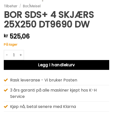
Tilbehør
/
Bor/Meisel
BOR SDS+ 4 SKJÆRS
25X250 DT9690 DW
525,06
kr
På lager
BOR SDS+ 4 SKJÆRS 25X250 DT9690 DW antall
Alternative:
Legg i handlekurv
Rask leveranse - Vi bruker Posten
3 års garanti på alle maskiner kjøpt hos K-H
Service
Kjøp nå, betal senere med Klarna