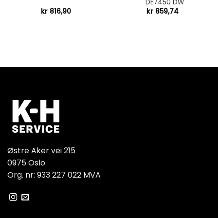
DE7450 DW
kr
816,90
kr
859,74
Østre Aker vei 215
0975 Oslo
Org. nr: 933 227 022 MVA