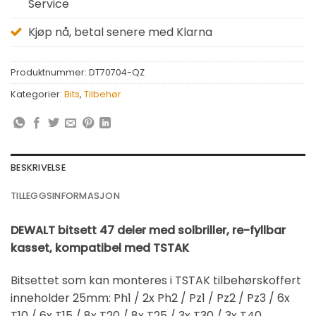
Service
Kjøp nå, betal senere med Klarna
Produktnummer:
DT70704-QZ
Kategorier:
Bits
,
Tilbehør
BESKRIVELSE
TILLEGGSINFORMASJON
DEWALT bitsett 47 deler med solbriller, re-fyllbar
kasset, kompatibel med TSTAK
Bitsettet som kan monteres i TSTAK tilbehørskoffert
inneholder 25mm: Ph1 / 2x Ph2 / Pz1 / Pz2 / Pz3 / 6x
T10 / 6x T15 / 8x T20 / 8x T25 / 3x T30 / 3x T40 ,