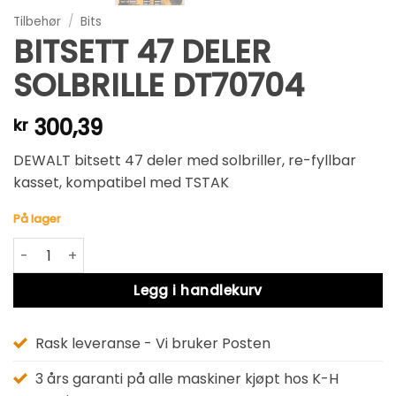
Tilbehør
/
Bits
BITSETT 47 DELER
SOLBRILLE DT70704
300,39
kr
DEWALT bitsett 47 deler med solbriller, re-fyllbar
kasset, kompatibel med TSTAK
På lager
BITSETT 47 DELER SOLBRILLE DT70704 antall
Alternative:
Legg i handlekurv
Rask leveranse - Vi bruker Posten
3 års garanti på alle maskiner kjøpt hos K-H