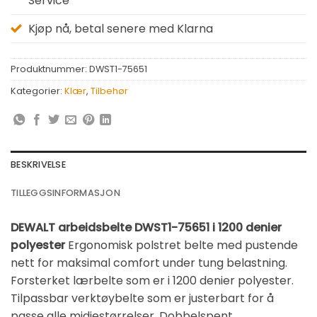
Service
Kjøp nå, betal senere med Klarna
Produktnummer:
DWST1-75651
Kategorier:
Klær
,
Tilbehør
BESKRIVELSE
TILLEGGSINFORMASJON
DEWALT arbeidsbelte DWST1-75651 i 1200 denier
polyester
Ergonomisk polstret belte med pustende
nett for maksimal comfort under tung belastning.
Forsterket lærbelte som er i 1200 denier polyester.
Tilpassbar verktøybelte som er justerbart for å
passe alle midjestørrelser. Dobbelspent