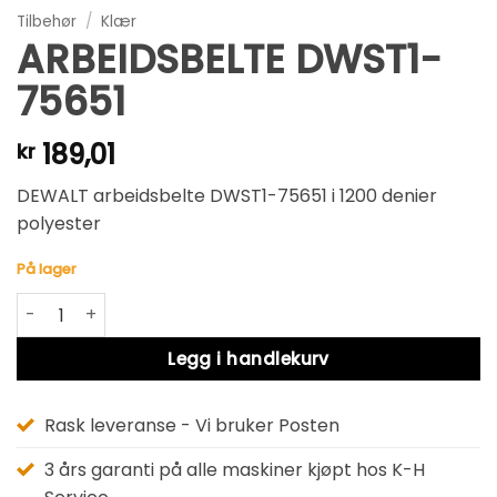
Tilbehør
/
Klær
ARBEIDSBELTE DWST1-
75651
189,01
kr
DEWALT arbeidsbelte DWST1-75651 i 1200 denier
polyester
På lager
ARBEIDSBELTE DWST1-75651 antall
Alternative:
Legg i handlekurv
Rask leveranse - Vi bruker Posten
3 års garanti på alle maskiner kjøpt hos K-H