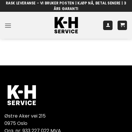
Skip
RASK LEVERANSE - VI BRUKER POSTEN | KJØP NÅ, BETAL SENERE | 3
ÅRS GARANTI
to
content
Østre Aker vei 215
0975 Oslo
Org. nr: 933 227 022 MVA