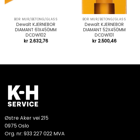
BOR MUR/BETONG/GLASS
BOR MUR/BETONG/GLASS
Dewalt KJERNEBOR
Dewalt KJERNEBOR
DIAMANT 61X450MM
DIAMANT 52X450MM
DCDW102
DCDW101
kr
2.632,76
kr
2.500,46
Østre Aker vei 215
0975 Oslo
Org. nr: 933 227 022 MVA