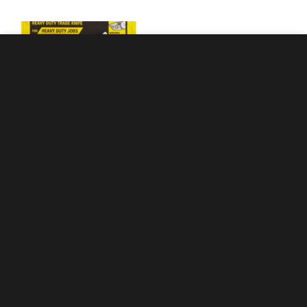
Vi bruker bruker informasjonskapsler (cookies) for å
forbedre opplevelsen på nettsiden vår. Ved å akseptere
samtykker du til dette.
Les mer
Aksepter
KNIVES AND BLADES
KNIVES AND BLADES
Dewalt UNIVERSALKNIV
Dewalt UNIVERSALKNIV
SØLV FMHT10501-0
SORT FMHT10500-0
kr
263,86
kr
263,86