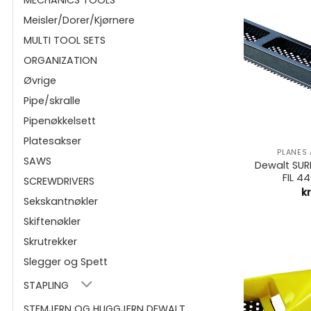
Meisler/Dorer/Kjørnere
MULTI TOOL SETS
ORGANIZATION
Øvrige
Pipe/skralle
Pipenøkkelsett
+
Platesakser
PLANES
SAWS
Dewalt SU
FIL 4
SCREWDRIVERS
kr
Sekskantnøkler
Skiftenøkler
Skrutrekker
Slegger og Spett
STAPLING
STEMJERN OG HUGGJERN DEWALT