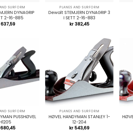
 AND SURFORM
PLANES AND SURFORM
EMJERN DYNAGRIP
Dewalt STEMJERN DYNAGRIP 3
TT 2-16-885
I SETT 2-16-883
637,59
kr
382,45
+
+
 AND SURFORM
PLANES AND SURFORM
DYMAN PUSSHØVEL
HØVEL HANDYMAN STANLEY 1-
HØVE
H1205
12-204
680,45
kr
543,69