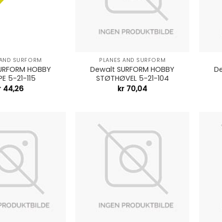
+
+
 AND SURFORM
PLANES AND SURFORM
SURFORM HOBBY
Dewalt SURFORM HOBBY
D
E 5-21-115
STØTHØVEL 5-21-104
r
44,26
kr
70,04
+
+