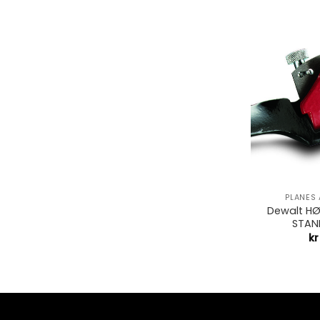
+
PLANES
Dewalt H
STANL
kr