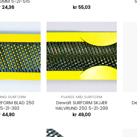
60MM 5-21-515
S
r
24,36
kr
55,03
+
+
 AND SURFORM
PLANES AND SURFORM
RFORM BLAD 250
Dewalt SURFORM SKJÆR
De
5-21-393
HALVRUND 250 5-21-299
r
44,90
kr
49,00