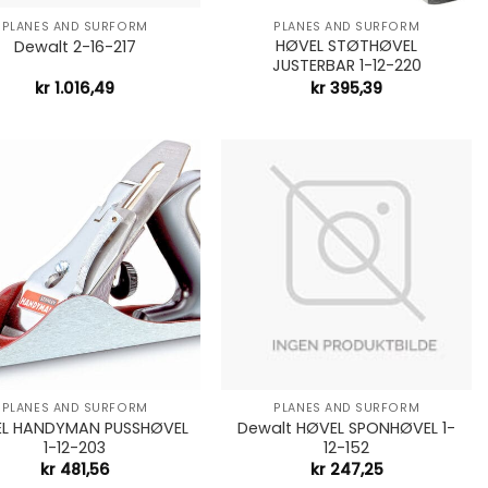
PLANES AND SURFORM
PLANES AND SURFORM
HØVEL STØTHØVEL
Dewalt 2-16-217
JUSTERBAR 1-12-220
kr
1.016,49
kr
395,39
+
PLANES AND SURFORM
PLANES AND SURFORM
L HANDYMAN PUSSHØVEL
Dewalt HØVEL SPONHØVEL 1-
1-12-203
12-152
kr
481,56
kr
247,25