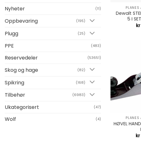
Nyheter
PLANES
(11)
Dewalt ST
5 I SE
Oppbevaring
(195)
kr
Plugg
(25)
PPE
(483)
Reservedeler
(53651)
Skog og hage
(82)
Spikring
(168)
Tilbehør
(6983)
Ukategorisert
(47)
+
PLANES
Wolf
(4)
HØVEL HAN
kr