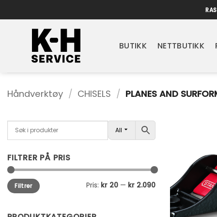
Skip
RAS
to
content
BUTIKK
NETTBUTIKK
Håndverktøy
/
CHISELS
/
PLANES AND SURFOR
All
FILTRER PÅ PRIS
Min.
Makspris
Pris:
kr 20
—
kr 2.090
Filtrer
pris
PRODUKTKATEGORIER