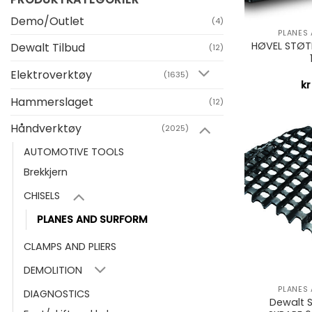
+
Demo/Outlet
(4)
PLANES
HØVEL STØT
Dewalt Tilbud
(12)
Elektroverktøy
(1635)
kr
Hammerslaget
(12)
Håndverktøy
(2025)
AUTOMOTIVE TOOLS
Brekkjern
CHISELS
PLANES AND SURFORM
CLAMPS AND PLIERS
+
DEMOLITION
PLANES
DIAGNOSTICS
Dewalt 