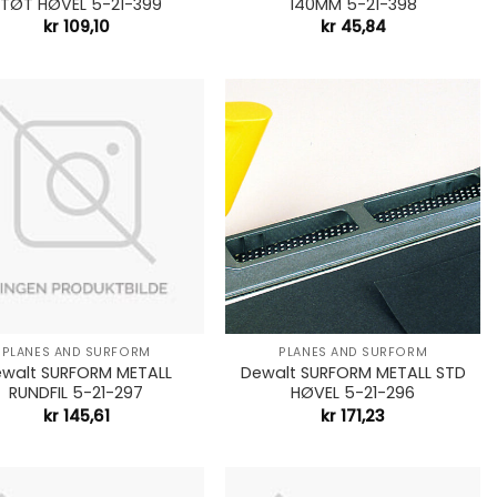
TØT HØVEL 5-21-399
140MM 5-21-398
kr
109,10
kr
45,84
+
PLANES AND SURFORM
PLANES AND SURFORM
walt SURFORM METALL
Dewalt SURFORM METALL STD
RUNDFIL 5-21-297
HØVEL 5-21-296
kr
145,61
kr
171,23