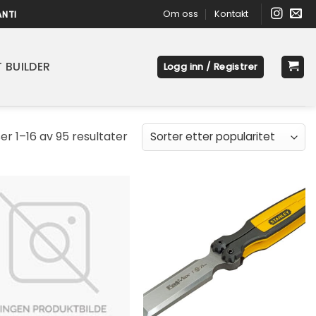
Om oss
Kontakt
ANTI
 BUILDER
Logg inn / Registrer
Sortert
ser 1–16 av 95 resultater
etter
propularitet