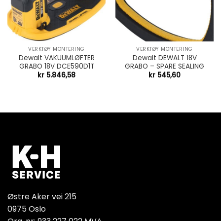
VERKTØY MONTERING
VERKTØY MONTERING
Dewalt VAKUUMLØFTER
Dewalt DEWALT 18V
GRABO 18V DCE590D1T
GRABO – SPARE SEALING
kr
5.846,58
kr
545,60
Østre Aker vei 215
0975 Oslo