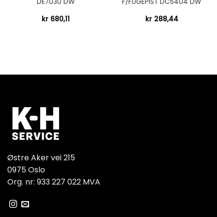
DE7030 DW
F/FUGEPIST DC5404 DW
kr
680,11
kr
288,44
Østre Aker vei 215
0975 Oslo
Org. nr: 933 227 022 MVA