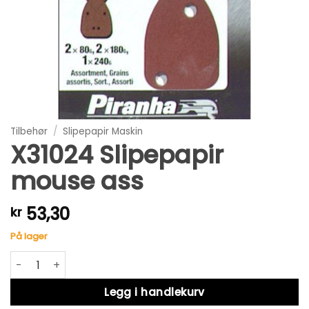
Tilbehør
/
Slipepapir Maskin
X31024 Slipepapir
mouse ass
53,30
kr
På lager
X31024 Slipepapir mouse ass antall
Alternative:
Legg i handlekurv