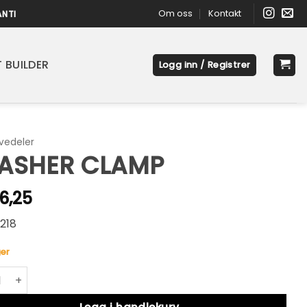
Om oss
Kontakt
ANTI
 BUILDER
Logg inn / Registrer
vedeler
ASHER CLAMP
6,25
218
er
ER CLAMP antall
native: