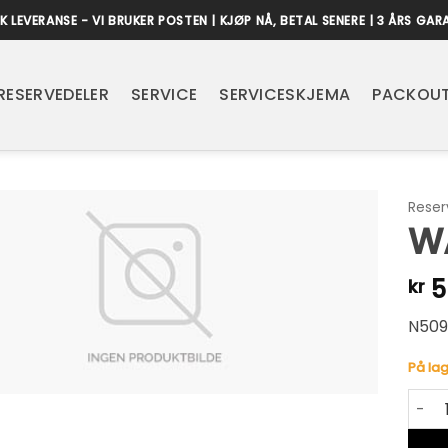
K LEVERANSE - VI BRUKER POSTEN | KJØP NÅ, BETAL SENERE | 3 ÅRS GAR
RESERVEDELER
SERVICE
SERVICESKJEMA
PACKOUT
Reser
W
5
kr
N509
På lag
WASH
Alter