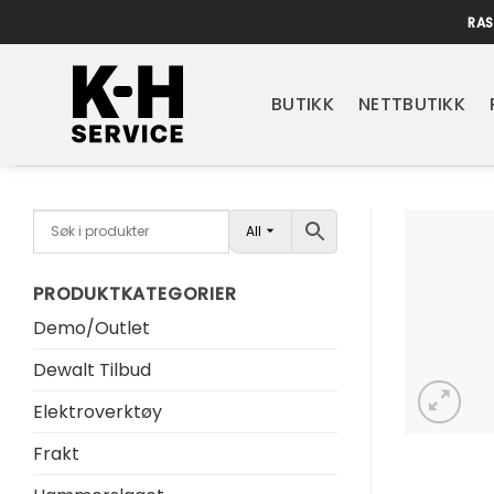
Skip
RAS
to
content
BUTIKK
NETTBUTIKK
All
PRODUKTKATEGORIER
Demo/Outlet
Dewalt Tilbud
Elektroverktøy
Frakt