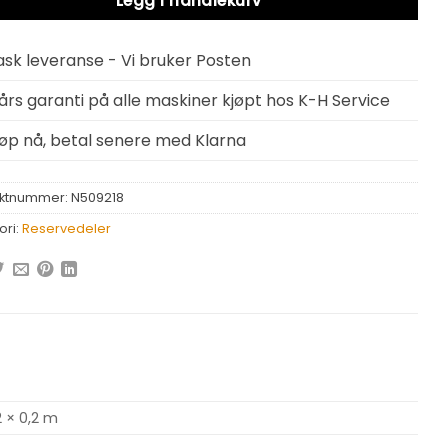
Legg i handlekurv
ask leveranse - Vi bruker Posten
 års garanti på alle maskiner kjøpt hos K-H Service
jøp nå, betal senere med Klarna
ktnummer:
N509218
ori:
Reservedeler
2 × 0,2 m