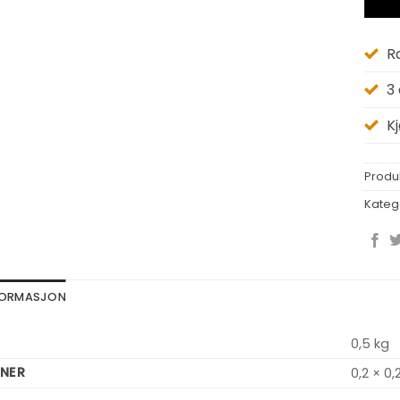
R
3
K
Produ
Kateg
NFORMASJON
0,5 kg
NER
0,2 × 0,