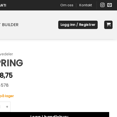
Om oss
Kontakt
ANTI
 BUILDER
Logg inn / Registrer
vedeler
PRING
8,75
4578
på lager
G antall
native: