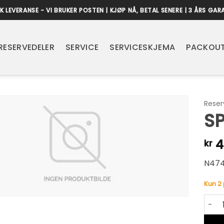
K LEVERANSE - VI BRUKER POSTEN | KJØP NÅ, BETAL SENERE | 3 ÅRS GAR
RESERVEDELER
SERVICE
SERVICESKJEMA
PACKOUT
Reser
S
4
kr
N47
Kun 2 
SPRIN
Alter