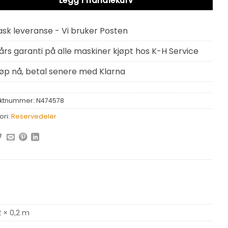
Legg i handlekurv
ask leveranse - Vi bruker Posten
 års garanti på alle maskiner kjøpt hos K-H Service
jøp nå, betal senere med Klarna
ktnummer:
N474578
ori:
Reservedeler
2 × 0,2 m