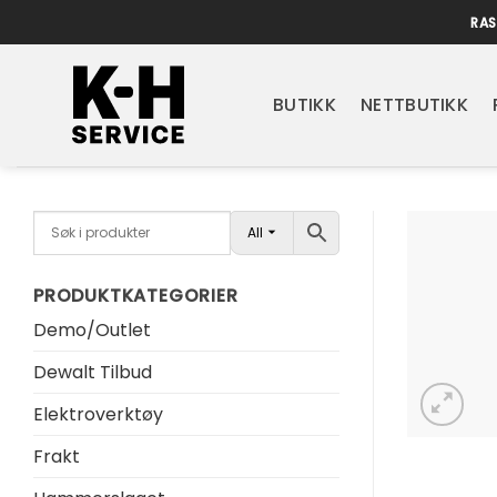
Skip
RAS
to
content
BUTIKK
NETTBUTIKK
All
PRODUKTKATEGORIER
Demo/Outlet
Dewalt Tilbud
Elektroverktøy
Frakt