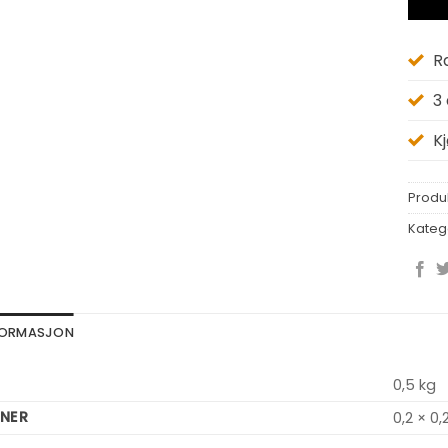
R
3
K
Produ
Kateg
NFORMASJON
0,5 kg
NER
0,2 × 0,