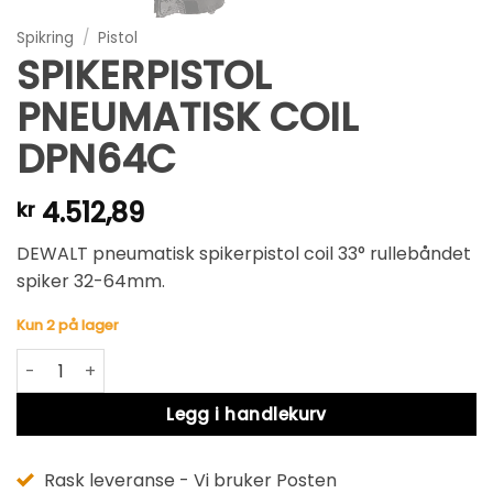
Spikring
/
Pistol
SPIKERPISTOL
PNEUMATISK COIL
DPN64C
4.512,89
kr
DEWALT pneumatisk spikerpistol coil 33° rullebåndet
spiker 32-64mm.
Kun 2 på lager
SPIKERPISTOL PNEUMATISK COIL DPN64C antall
Alternative:
Legg i handlekurv
Rask leveranse - Vi bruker Posten