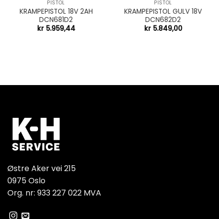
PISTOL
PISTOL
KRAMPEPISTOL 18V 2AH
KRAMPEPISTOL GULV 18V
DCN681D2
DCN682D2
kr
5.959,44
kr
5.849,00
Østre Aker vei 215
0975 Oslo
Org. nr: 933 227 022 MVA