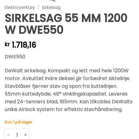
Elektroverktøy
/
Sirkelsag
SIRKELSAG 55 MM 1200
W DWE550
1.718,16
kr
DWE550
DeWalt sirkelsag. Kompakt og lett med hele 1200W
motor. Avkuttet indre deksel gir forbedret siktelinje.
Støvblåser fjerner støv og spon fra kuttelinjen.
55mm kuttedybde, 48° vinklingskapasitet. Leveres
med 24-tenners blad, 165mm. Kan tilkobles DeWalts
unike Airlock system for effektiv støvhåndtering.
Kun 1 på lager
SIRKELSAG 55 MM 1200 W DWE550 antall
Alternative: