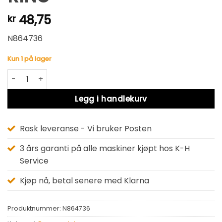
48,75
kr
N864736
Kun 1 på lager
RING antall
Alternative:
Legg i handlekurv
Rask leveranse - Vi bruker Posten
3 års garanti på alle maskiner kjøpt hos K-H
Service
Kjøp nå, betal senere med Klarna
Produktnummer:
N864736